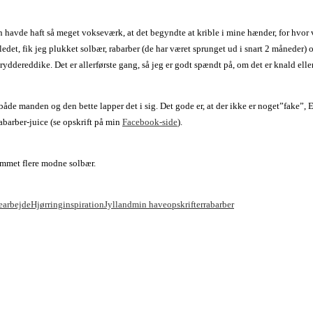
avde haft så meget vokseværk, at det begyndte at krible i mine hænder, for hvor vil
edet, fik jeg plukket solbær, rabarber (de har været sprunget ud i snart 2 måneder) 
kryddereddike. Det er allerførste gang, så jeg er godt spændt på, om det er knald elle
åde manden og den bette lapper det i sig. Det gode er, at der ikke er noget”fake”, E’e
rabarber-juice (se opskrift på min
Facebook-side
).
ommet flere modne solbær.
earbejde
Hjørring
inspiration
Jylland
min have
opskrifter
rabarber