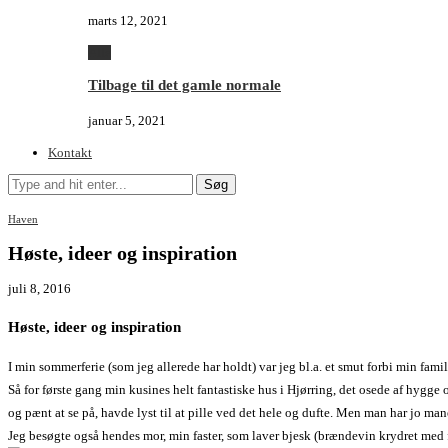
marts 12, 2021
Alle
Tilbage til det gamle normale
januar 5, 2021
Kontakt
Søg
Haven
Høste, ideer og inspiration
juli 8, 2016
Høste,
ideer og inspiration
I min sommerferie (som jeg allerede har holdt) var jeg bl.a. et smut forbi min famili
Så for første gang min kusines helt fantastiske hus i Hjørring, det osede af hygg
og pænt at se på, havde lyst til at pille ved det hele og dufte. Men man har jo man
Jeg besøgte også hendes mor, min faster, som laver bjesk (brændevin krydret med f