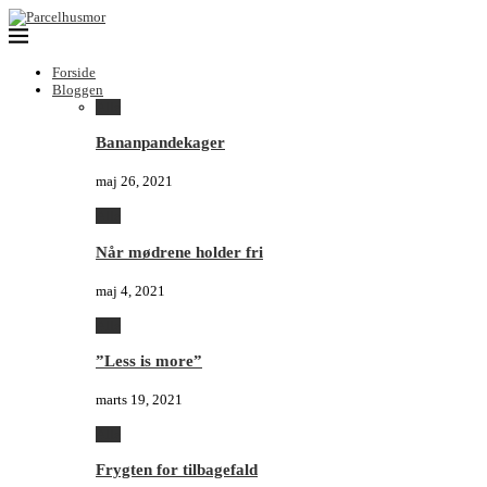
Forside
Bloggen
Alle
Bananpandekager
maj 26, 2021
Alle
Når mødrene holder fri
maj 4, 2021
Alle
”Less is more”
marts 19, 2021
Alle
Frygten for tilbagefald