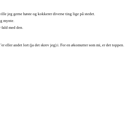
le jeg gerne høste og kokkerer diverse ting lige på stedet.
og mynte.
r fald med den.
r eller andet lort (ja det skrev jeg) i. For en økomutter som mi, er det toppen.