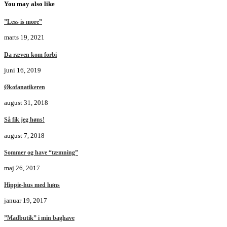
You may also like
”Less is more”
marts 19, 2021
Da ræven kom forbi
juni 16, 2019
Økofanatikeren
august 31, 2018
Så fik jeg høns!
august 7, 2018
Sommer og have “tæmning”
maj 26, 2017
Hippie-hus med høns
januar 19, 2017
”Madbutik” i min baghave