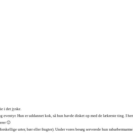
e i det jyske.
e og eventyr. Hun er uddannet kok, så hun havde disket op med de lækreste ting. I 
erer 🙂
orskellige urter, bær eller frugter). Under vores besøg serverede hun rabarbermarmel