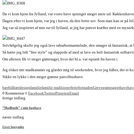
Da vi kom hjem fra Jylland, var vores have sprunget meget mere ud. Køkkenhaven h
Dagen efter vi kom hjem, var jeg i haven, da den bette sov. Som man kan se på bill
Jeg var så inspireret af min tur til Jylland, at jeg har prøvet kræfter med en mynte
Selvfølgelig skulle jeg også lave rabarbermarmelade, den smager så fantastisk, at b
Så kørte jeg lidt ”free style” og slappede af med at lave en helt fantastisk solbær/
Om aftenen fik vi steget grøntsager, hvor der bl.a. var squash fra haven i.
Jeg elsker mit madkammer og glæder mig til weekenden, hvor jeg håber, der er k
Sikke en lykke i den meget grønne parcelhushave.
bær
blåbær
design
familie
familie traditioner
ferie
forstaden
Greve
grøntsager
have
hav
0 Kommentar
0
Facebook
Twitter
Pinterest
Email
forrige indlæg
”Madbutik” i min baghave
næste indlæg
Livet begynder