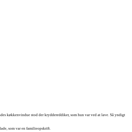
hendes køkkenvindue stod der kryddereddiker, som hun var ved at lave. Så yndigt
ade, som var en familieopskrift.