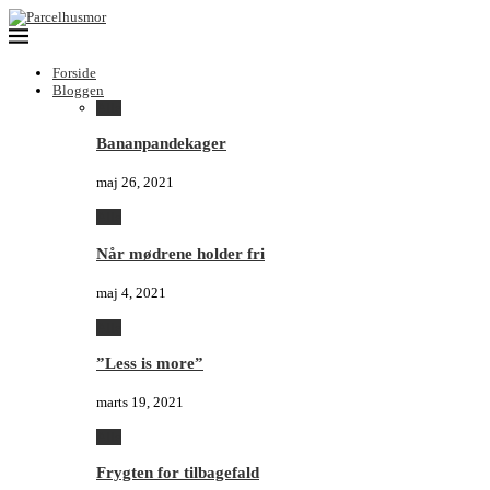
Forside
Bloggen
Alle
Bananpandekager
maj 26, 2021
Alle
Når mødrene holder fri
maj 4, 2021
Alle
”Less is more”
marts 19, 2021
Alle
Frygten for tilbagefald