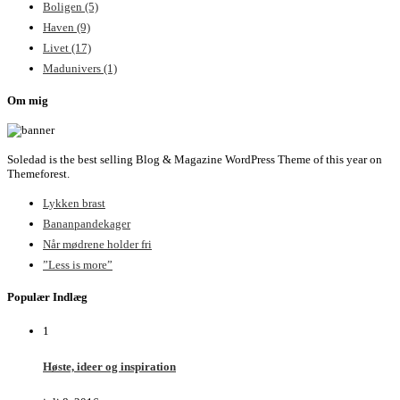
Boligen
(5)
Haven
(9)
Livet
(17)
Madunivers
(1)
Om mig
Soledad is the best selling Blog & Magazine WordPress Theme of this year on
Themeforest.
Lykken brast
Bananpandekager
Når mødrene holder fri
”Less is more”
Populær Indlæg
1
Høste, ideer og inspiration