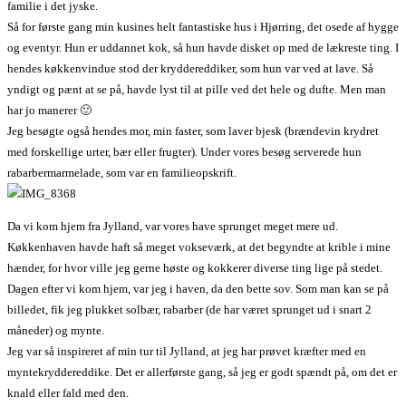
familie i det jyske.
Så for første gang min kusines helt fantastiske hus i Hjørring, det osede af hygge
og eventyr. Hun er uddannet kok, så hun havde disket op med de lækreste ting. I
hendes køkkenvindue stod der kryddereddiker, som hun var ved at lave. Så
yndigt og pænt at se på, havde lyst til at pille ved det hele og dufte. Men man
har jo manerer 🙂
Jeg besøgte også hendes mor, min faster, som laver bjesk (brændevin krydret
med forskellige urter, bær eller frugter). Under vores besøg serverede hun
rabarbermarmelade, som var en familieopskrift.
Da vi kom hjem fra Jylland, var vores have sprunget meget mere ud.
Køkkenhaven havde haft så meget vokseværk, at det begyndte at krible i mine
hænder, for hvor ville jeg gerne høste og kokkerer diverse ting lige på stedet.
Dagen efter vi kom hjem, var jeg i haven, da den bette sov. Som man kan se på
billedet, fik jeg plukket solbær, rabarber (de har været sprunget ud i snart 2
måneder) og mynte.
Jeg var så inspireret af min tur til Jylland, at jeg har prøvet kræfter med en
myntekryddereddike. Det er allerførste gang, så jeg er godt spændt på, om det er
knald eller fald med den.