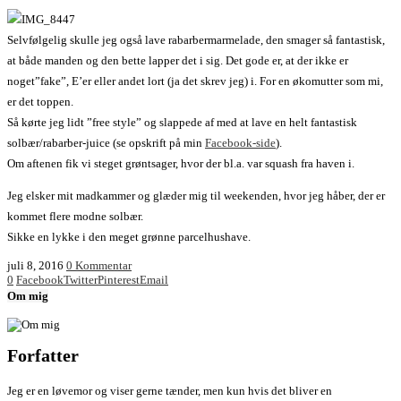
Selvfølgelig skulle jeg også lave rabarbermarmelade, den smager så fantastisk,
at både manden og den bette lapper det i sig. Det gode er, at der ikke er
noget”fake”, E’er eller andet lort (ja det skrev jeg) i. For en økomutter som mi,
er det toppen.
Så kørte jeg lidt ”free style” og slappede af med at lave en helt fantastisk
solbær/rabarber-juice (se opskrift på min
Facebook-side
).
Om aftenen fik vi steget grøntsager, hvor der bl.a. var squash fra haven i.
Jeg elsker mit madkammer og glæder mig til weekenden, hvor jeg håber, der er
kommet flere modne solbær.
Sikke en lykke i den meget grønne parcelhushave.
juli 8, 2016
0 Kommentar
0
Facebook
Twitter
Pinterest
Email
Om mig
Forfatter
Jeg er en løvemor og viser gerne tænder, men kun hvis det bliver en