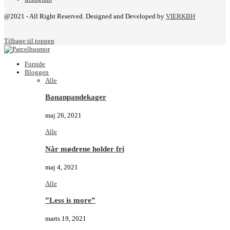
@2021 - All Right Reserved. Designed and Developed by
VIERKBH
Tilbage til toppen
Forside
Bloggen
Alle
Bananpandekager
maj 26, 2021
Alle
Når mødrene holder fri
maj 4, 2021
Alle
”Less is more”
marts 19, 2021