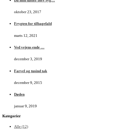
Da min datter blev syg…
oktober 23, 2017
Frygten for tilbagefald
marts 12, 2021
Ved vejens ende …
december 3, 2019
Farvel og tusind tak
december 9, 2015
Døden
januar 9, 2019
Kategorier
Alle
(12)