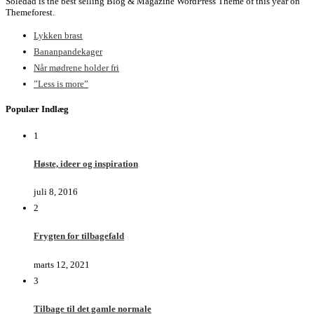
Soledad is the best selling Blog & Magazine WordPress Theme of this year on
Themeforest.
Lykken brast
Bananpandekager
Når mødrene holder fri
”Less is more”
Populær Indlæg
1
Høste, ideer og inspiration
juli 8, 2016
2
Frygten for tilbagefald
marts 12, 2021
3
Tilbage til det gamle normale