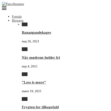
Forside
Bloggen
Alle
Bananpandekager
maj 26, 2021
Alle
Når mødrene holder fri
maj 4, 2021
Alle
”Less is more”
marts 19, 2021
Alle
Frygten for tilbagefald