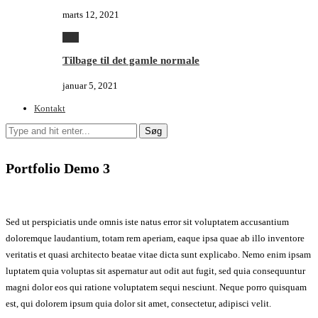
marts 12, 2021
Alle
Tilbage til det gamle normale
januar 5, 2021
Kontakt
Søg
Portfolio Demo 3
Sed ut perspiciatis unde omnis iste natus error sit voluptatem accusantium
doloremque laudantium, totam rem aperiam, eaque ipsa quae ab illo inventore
veritatis et quasi architecto beatae vitae dicta sunt explicabo. Nemo enim ipsam
luptatem quia voluptas sit aspernatur aut odit aut fugit, sed quia consequuntur
magni dolor eos qui ratione voluptatem sequi nesciunt. Neque porro quisquam
est, qui dolorem ipsum quia dolor sit amet, consectetur, adipisci velit.