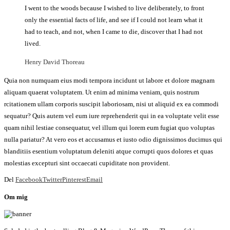
I went to the woods because I wished to live deliberately, to front
only the essential facts of life, and see if I could not learn what it
had to teach, and not, when I came to die, discover that I had not
lived.
Henry David Thoreau
Quia non numquam eius modi tempora incidunt ut labore et dolore magnam
aliquam quaerat voluptatem. Ut enim ad minima veniam, quis nostrum
rcitationem ullam corporis suscipit laboriosam, nisi ut aliquid ex ea commodi
sequatur? Quis autem vel eum iure reprehenderit qui in ea voluptate velit esse
quam nihil lestiae consequatur, vel illum qui lorem eum fugiat quo voluptas
nulla pariatur? At vero eos et accusamus et iusto odio dignissimos ducimus qui
blanditiis esentium voluptatum deleniti atque corrupti quos dolores et quas
molestias excepturi sint occaecati cupiditate non provident.
Del
Facebook
Twitter
Pinterest
Email
Om mig