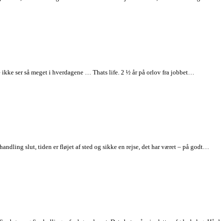
e ikke ser så meget i hverdagene … Thats life. 2 ½ år på orlov fra jobbet…
ndling slut, tiden er fløjet af sted og sikke en rejse, det har været – på godt…