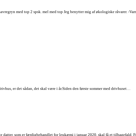
havregryn med top 2 spsk. mel med top Jeg benytter mig af økologiske råvarer. -V
 drivhus, er det sådan, det skal være i år.Siden den første sommer med drivhuset…
e datter, som er færdigbehandlet for leukæmi i januar 2020, skal få et tilbagefald. 