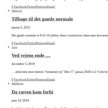
0
Facebook
Twitter
Pinterest
Email
Alle
Livet
Tilbage til det gamle normale
januar 5, 2021
Det gamle normale er 8 til 16 jobbet, børn i instutition, børn man desværr
0
Facebook
Twitter
Pinterest
Email
Livet
Ved vejens ende …
december 3, 2019
… altså min store datters ”leukæmi-vej”.Den 17. januar 2020 er 2 ½ års beha
0
Facebook
Twitter
Pinterest
Email
Alle
Haven
Da ræven kom forbi
juni 16, 2019