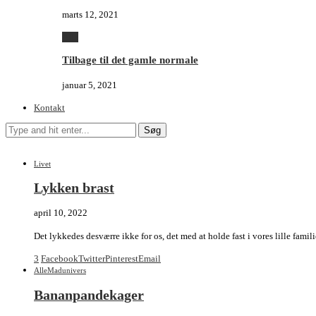
marts 12, 2021
Alle
Tilbage til det gamle normale
januar 5, 2021
Kontakt
Søg
Livet
Lykken brast
april 10, 2022
Det lykkedes desværre ikke for os, det med at holde fast i vores lille fam
3
Facebook
Twitter
Pinterest
Email
Alle
Madunivers
Bananpandekager