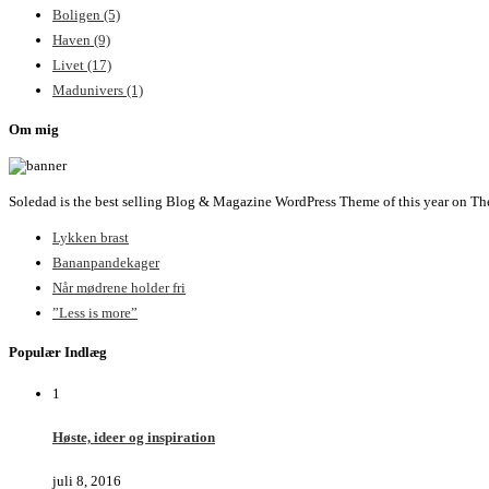
Boligen
(5)
Haven
(9)
Livet
(17)
Madunivers
(1)
Om mig
Soledad is the best selling Blog & Magazine WordPress Theme of this year on Th
Lykken brast
Bananpandekager
Når mødrene holder fri
”Less is more”
Populær Indlæg
1
Høste, ideer og inspiration
juli 8, 2016