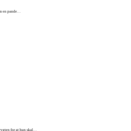
arm en pande…
Frygten for at hun skal…