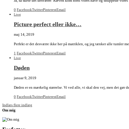
Ja, så skete det desværre: Ræven kom forbi vores have og snuppede vores f
0
Facebook
Twitter
Pinterest
Email
Livet
Picture perfect eller ikke…
maj 14, 2019
Perfekt er det desværre ikke her på matriklen, og jeg tænker alle tumler me
1
Facebook
Twitter
Pinterest
Email
Livet
Døden
januar 9, 2019
Døden er en mærkelig størrelse. Vi ved alle, vi skal den vej, men det gør
0
Facebook
Twitter
Pinterest
Email
Indlæs flere indlæg
Om mig