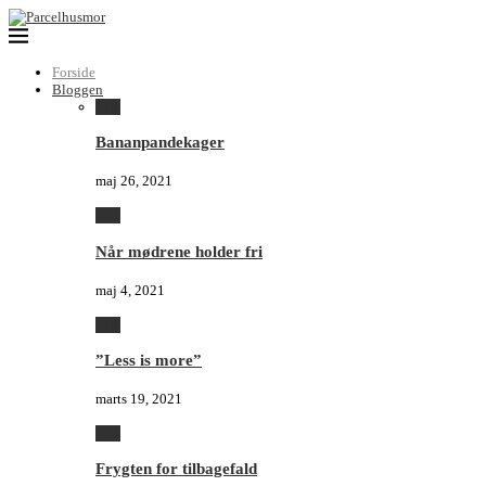
Forside
Bloggen
Alle
Bananpandekager
maj 26, 2021
Alle
Når mødrene holder fri
maj 4, 2021
Alle
”Less is more”
marts 19, 2021
Alle
Frygten for tilbagefald