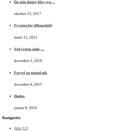
Da min datter blev syg…
oktober 23, 2017
Frygten for tilbagefald
marts 12, 2021
Ved vejens ende …
december 3, 2019
Farvel og tusind tak
december 9, 2015
Døden
januar 9, 2019
Kategorier
Alle
(12)