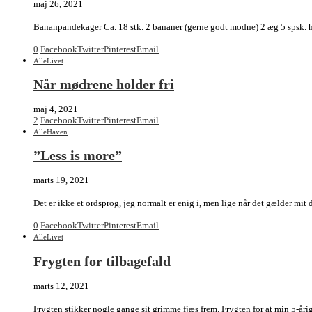
maj 26, 2021
Bananpandekager Ca. 18 stk. 2 bananer (gerne godt modne) 2 æg 5 spsk. 
0
Facebook
Twitter
Pinterest
Email
Alle
Livet
Når mødrene holder fri
maj 4, 2021
2
Facebook
Twitter
Pinterest
Email
Alle
Haven
”Less is more”
marts 19, 2021
Det er ikke et ordsprog, jeg normalt er enig i, men lige når det gælder mit
0
Facebook
Twitter
Pinterest
Email
Alle
Livet
Frygten for tilbagefald
marts 12, 2021
Frygten stikker nogle gange sit grimme fjæs frem. Frygten for at min 5-årig