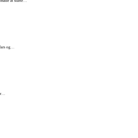
d måde at starte…
sfars og…
har…