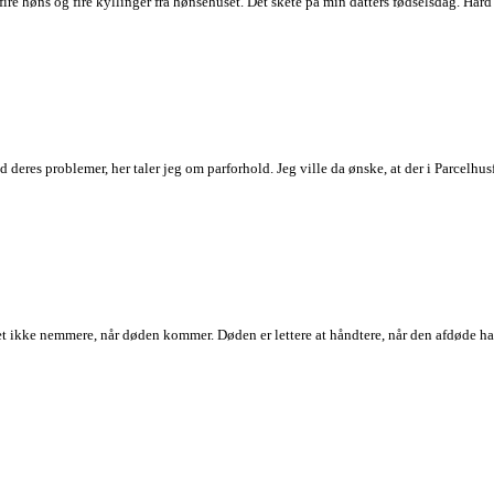
ire høns og fire kyllinger fra hønsehuset. Det skete på min datters fødselsdag. Hår
d deres problemer, her taler jeg om parforhold. Jeg ville da ønske, at der i Parcelhu
 det ikke nemmere, når døden kommer. Døden er lettere at håndtere, når den afdøde 