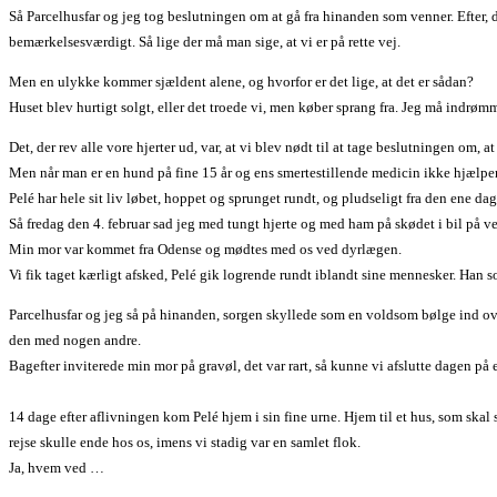
Så Parcelhusfar og jeg tog beslutningen om at gå fra hinanden som venner. Efter, d
bemærkelsesværdigt. Så lige der må man sige, at vi er på rette vej.
Men en ulykke kommer sjældent alene, og hvorfor er det lige, at det er sådan?
Huset blev hurtigt solgt, eller det troede vi, men køber sprang fra. Jeg må indrømme,
Det, der rev alle vore hjerter ud, var, at vi blev nødt til at tage beslutningen om, 
Men når man er en hund på fine 15 år og ens smertestillende medicin ikke hjælper p
Pelé har hele sit liv løbet, hoppet og sprunget rundt, og pludseligt fra den ene da
Så fredag den 4. februar sad jeg med tungt hjerte og med ham på skødet i bil på vej t
Min mor var kommet fra Odense og mødtes med os ved dyrlægen.
Vi fik taget kærligt afsked, Pelé gik logrende rundt iblandt sine mennesker. Han
Parcelhusfar og jeg så på hinanden, sorgen skyllede som en voldsom bølge ind over 
den med nogen andre.
Bagefter inviterede min mor på gravøl, det var rart, så kunne vi afslutte dagen på
14 dage efter aflivningen kom Pelé hjem i sin fine urne. Hjem til et hus, som skal 
rejse skulle ende hos os, imens vi stadig var en samlet flok.
Ja, hvem ved …