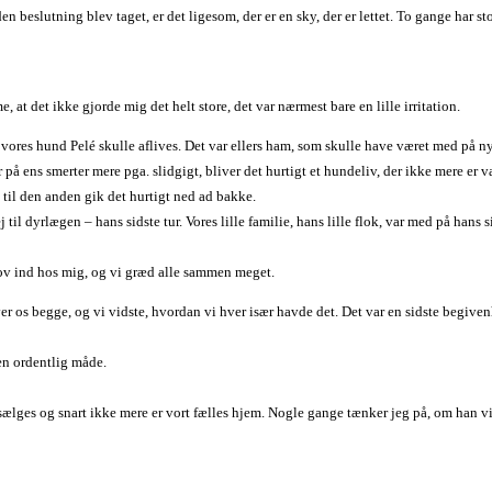
en beslutning blev taget, er det ligesom, der er en sky, der er lettet. To gange har 
 at det ikke gjorde mig det helt store, det var nærmest bare en lille irritation.
at vores hund Pelé skulle aflives. Det var ellers ham, som skulle have været med på ny
å ens smerter mere pga. slidgigt, bliver det hurtigt et hundeliv, der ikke mere er v
g til den anden gik det hurtigt ned ad bakke.
il dyrlægen – hans sidste tur. Vores lille familie, hans lille flok, var med på hans si
 sov ind hos mig, og vi græd alle sammen meget.
os begge, og vi vidste, hvordan vi hver især havde det. Det var en sidste begivenhe
 en ordentlig måde.
sælges og snart ikke mere er vort fælles hjem. Nogle gange tænker jeg på, om han vid