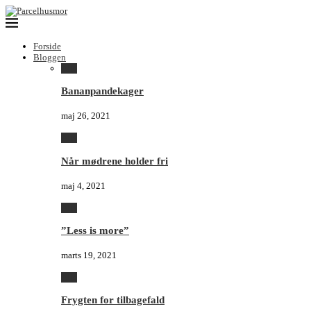
Forside
Bloggen
Alle
Bananpandekager
maj 26, 2021
Alle
Når mødrene holder fri
maj 4, 2021
Alle
”Less is more”
marts 19, 2021
Alle
Frygten for tilbagefald