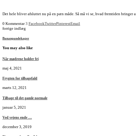
Det hele bliver afsluttet nu på en pæn måde. Så må vi se, hvad fremtiden bringer 
0 Kommentar
3
Facebook
Twitter
Pinterest
Email
forrige indlæg
Bananpandekager
You may also like
Når mødrene holder fri
maj 4, 2021
Frygten for tilbagefald
marts 12, 2021
Tilbage til det gamle normale
januar 5, 2021
Ved vejens ende …
december 3, 2019