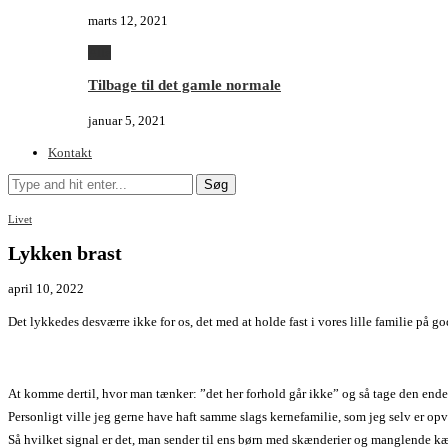
marts 12, 2021
Alle
Tilbage til det gamle normale
januar 5, 2021
Kontakt
Søg
Livet
Lykken brast
april 10, 2022
Det lykkedes desværre ikke for os, det med at holde fast i vores lille familie på go
At komme dertil, hvor man tænker: ”det her forhold går ikke” og så tage den endeli
Personligt ville jeg gerne have haft samme slags kernefamilie, som jeg selv er opv
Så hvilket signal er det, man sender til ens børn med skænderier og manglende kærli