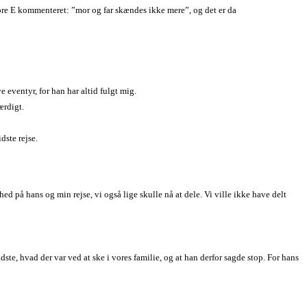
store E kommenteret: ”mor og far skændes ikke mere”, og det er da
e eventyr, for han har altid fulgt mig.
ærdigt.
dste rejse.
d på hans og min rejse, vi også lige skulle nå at dele. Vi ville ikke have delt
ste, hvad der var ved at ske i vores familie, og at han derfor sagde stop. For hans