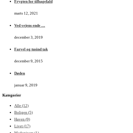
Frygten for tilbagefald
marts 12, 2021
Ved vejens ende …
december 3, 2019
Farvel og tusind tak
december 9, 2015
Døden
januar 9, 2019
Kategorier
Alle
(12)
Boligen
(5)
Haven
(9)
Livet
(17)
Madunivers
(1)