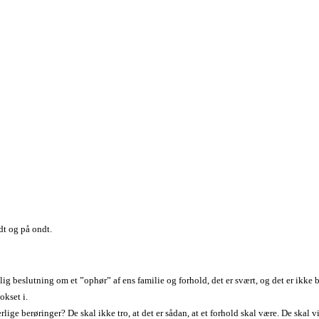
dt og på ondt.
g beslutning om et ”ophør” af ens familie og forhold, det er svært, og det er ikke b
okset i.
ge berøringer? De skal ikke tro, at det er sådan, at et forhold skal være. De skal v