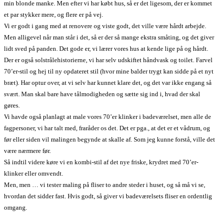
min blonde manke. Men efter vi har købt hus, så er det ligesom, der er kommet
et par stykker mere, og flere er på vej.
Vi er godt i gang med at renovere og viste godt, det ville være hårdt arbejde.
Men alligevel når man står i det, så er der så mange ekstra småting, og det giver
lidt sved på panden. Det gode er, vi lærer vores hus at kende lige på og hårdt.
Der er også solstrålehistorierne, vi har selv udskiftet håndvask og toilet. Farvel
70’er-stil og hej til ny opdateret stil (hvor mine balder trygt kan sidde på et nyt
bræt). Har optur over, at vi selv har kunnet klare det, og det var ikke engang så
svært. Man skal bare have tålmodigheden og sætte sig ind i, hvad der skal
gøres.
Vi havde også planlagt at male vores 70’er klinker i badeværelset, men alle de
fagpersoner, vi har talt med, fraråder os det. Det er pga., at det er et vådrum, og
før eller siden vil malingen begynde at skalle af. Som jeg kunne forstå, ville det
være nærmere før.
Så indtil videre køre vi en kombi-stil af det nye friske, krydret med 70’er-
klinker eller omvendt.
Men, men … vi tester maling på fliser to andre steder i huset, og så må vi se,
hvordan det sidder fast. Hvis godt, så giver vi badeværelsets fliser en ordentlig
omgang.