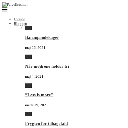
Forside
Bloggen
Alle
Bananpandekager
maj 26, 2021
Alle
Når mødrene holder fri
maj 4, 2021
Alle
”Less is more”
marts 19, 2021
Alle
Frygten for tilbagefald