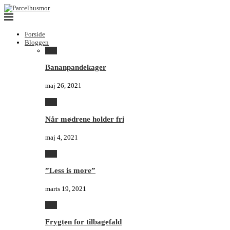
Forside
Bloggen
Alle
Bananpandekager
maj 26, 2021
Alle
Når mødrene holder fri
maj 4, 2021
Alle
”Less is more”
marts 19, 2021
Alle
Frygten for tilbagefald