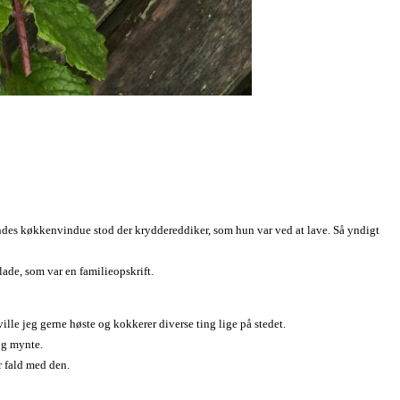
hendes køkkenvindue stod der kryddereddiker, som hun var ved at lave. Så yndigt
ade, som var en familieopskrift.
le jeg gerne høste og kokkerer diverse ting lige på stedet.
og mynte.
r fald med den.