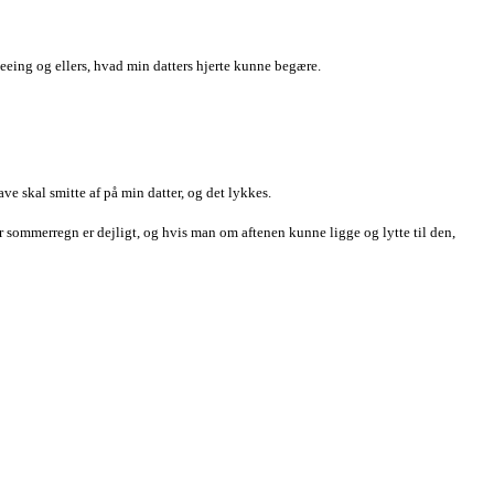
seeing og ellers, hvad min datters hjerte kunne begære.
have skal smitte af på min datter, og det lykkes.
or sommerregn er dejligt, og hvis man om aftenen kunne ligge og lytte til den,