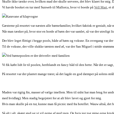
Skulle ikke tænke over, hvilken mad der skulle serveres, det blev klaret for mig.
Vi havde booket en tur med Sunweb til Mallorca, hvor vi boede på
Vell Mari
, et 
Gæsterne på resortet var næsten alle børnefamilier, hvilket faktisk er genialt, når
Når man tænker på, hvor stor en horde af børn der var samlet, så var der utroligt li
Der blev leget flittigt i begge pools, både af børn og voksne. En overgang var d
Til de voksne, der ville slukke tørsten med øl, var der San Miguel i stride strø
Vi fik købt lidt lir til poolen, heriblandt en fancy båd til den bette. Når det er s
På resortet var der plantet mange træer, så det lagde en god dæmper på solens strål
Maden var rigtig fin, masser af vælge imellem. Men til sidst har man brug for an
med hvidløg). Men stadig begejstret for at alt blev lavet og gjort for mig.
Hvis man skulle på en tur, kunne man få picnic med fra hotellet. Wauw altså, det b
Så alt i alt, skønt sted og vi vil gerne af sted igen. Og hvis jeg tog mine egne kry