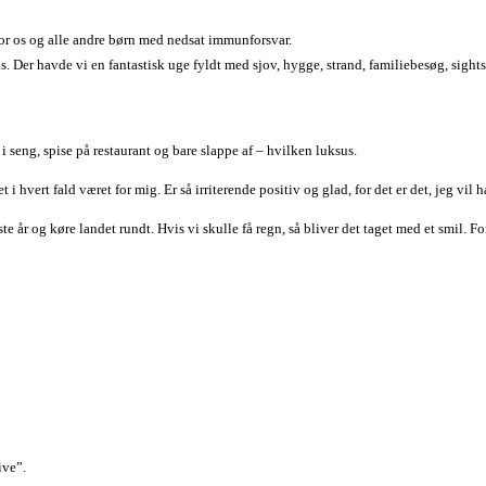
 for os og alle andre børn med nedsat immunforsvar.
. Der havde vi en fantastisk uge fyldt med sjov, hygge, strand, familiebesøg, sight
i seng, spise på restaurant og bare slappe af – hvilken luksus.
t i hvert fald været for mig. Er så irriterende positiv og glad, for det er det, jeg vil 
år og køre landet rundt. Hvis vi skulle få regn, så bliver det taget med et smil. F
ive”.