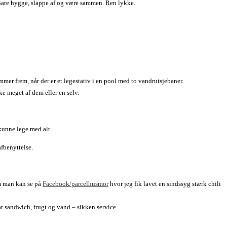
. Bare hygge, slappe af og være sammen. Ren lykke.
er frem, når der er et legestativ i en pool med to vandrutsjebaner.
e meget af dem eller en selv.
 kunne lege med alt.
afbenyttelse.
om man kan se på
Facebook/parcelhusmor
hvor jeg fik lavet en sindssyg stærk chili
ar sandwich, frugt og vand – sikken service.