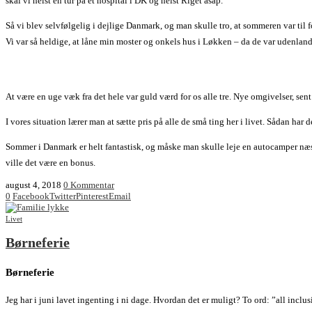
skal vi helst en tur på et hospital i DK og helst Riget asap.
Så vi blev selvfølgelig i dejlige Danmark, og man skulle tro, at sommeren var til
Vi var så heldige, at låne min moster og onkels hus i Løkken – da de var udenlands
At være en uge væk fra det hele var guld værd for os alle tre. Nye omgivelser, sent 
I vores situation lærer man at sætte pris på alle de små ting her i livet. Sådan har de
Sommer i Danmark er helt fantastisk, og måske man skulle leje en autocamper næste 
ville det være en bonus.
august 4, 2018
0 Kommentar
0
Facebook
Twitter
Pinterest
Email
Livet
Børneferie
Børneferie
Jeg har i juni lavet ingenting i ni dage. Hvordan det er muligt? To ord: ”all inclus