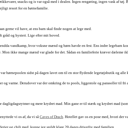
 Drikkevarer, snacks og is var også med i dealen. Ingen rengøring, ingen vask af tøj
dejligt resort for en børnefamilie.
 man gerne vil have, at ens barn skal finde nogen at lege med.
dt gråd og hysteri. Lige efter mit hoved.
er endda vandkamp, hvor voksne mænd og børn havde en fest. Ens indre legebarn komm
mme. Mon ikke mange mænd var glade for det. Sådan en familieferie kræver dæleme ikk
agt, var børnepoolen sidst på dagen lavet om til en stor flydende legetøjsbutik og alle
er og varme. Derudover var der omkring de to pools, liggestole og parasoller til fri 
dre dagligdagsrytmer og mere krydret mad. Min gane er til stærk og krydret mad (s
enyttede vi os af, da vi så
Caves of Drach
. Hotellet gav os en pose med, hvori der v
dderier og chili med, kunne jeg snildt klare 20 dages driverliv med familien.