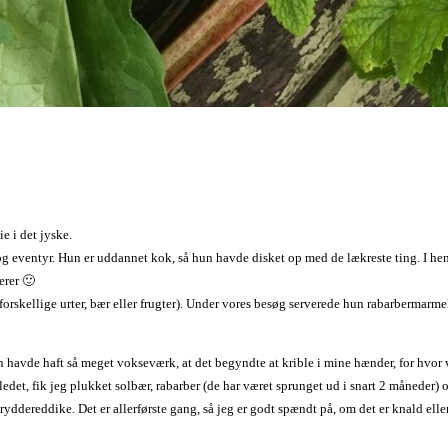
e i det jyske.
e og eventyr. Hun er uddannet kok, så hun havde disket op med de lækreste ting. I 
erer 🙂
orskellige urter, bær eller frugter). Under vores besøg serverede hun rabarbermarmel
avde haft så meget vokseværk, at det begyndte at krible i mine hænder, for hvor vil
edet, fik jeg plukket solbær, rabarber (de har været sprunget ud i snart 2 måneder) 
kryddereddike. Det er allerførste gang, så jeg er godt spændt på, om det er knald elle