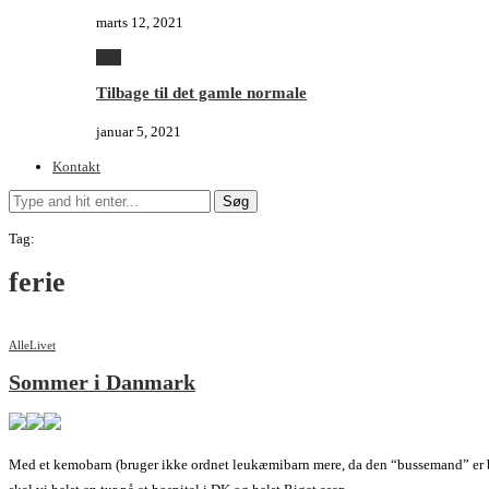
marts 12, 2021
Alle
Tilbage til det gamle normale
januar 5, 2021
Kontakt
Søg
Tag:
ferie
Alle
Livet
Sommer i Danmark
Med et kemobarn (bruger ikke ordnet leukæmibarn mere, da den “bussemand” er b