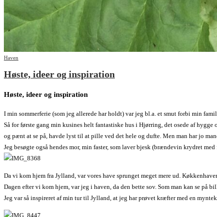
Haven
Høste, ideer og inspiration
Høste,
ideer og inspiration
I min sommerferie (som jeg allerede har holdt) var jeg bl.a. et smut forbi min famili
Så for første gang min kusines helt fantastiske hus i Hjørring, det osede af hygg
og pænt at se på, havde lyst til at pille ved det hele og dufte. Men man har jo man
Jeg besøgte også hendes mor, min faster, som laver bjesk (brændevin krydret med f
Da vi kom hjem fra Jylland, var vores have sprunget meget mere ud. Køkkenhaven h
Dagen efter vi kom hjem, var jeg i haven, da den bette sov. Som man kan se på bill
Jeg var så inspireret af min tur til Jylland, at jeg har prøvet kræfter med en mynte