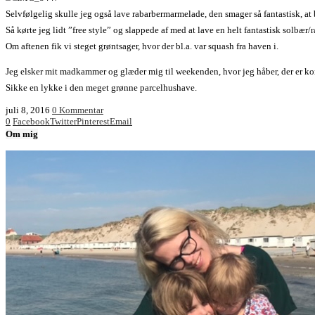
Selvfølgelig skulle jeg også lave rabarbermarmelade, den smager så fantastisk, at b
Så kørte jeg lidt ”free style” og slappede af med at lave en helt fantastisk solbær/
Om aftenen fik vi steget grøntsager, hvor der bl.a. var squash fra haven i.
Jeg elsker mit madkammer og glæder mig til weekenden, hvor jeg håber, der er k
Sikke en lykke i den meget grønne parcelhushave.
juli 8, 2016
0 Kommentar
0
Facebook
Twitter
Pinterest
Email
Om mig