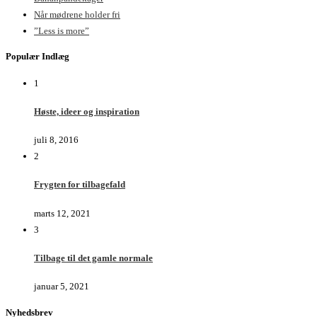
Når mødrene holder fri
”Less is more”
Populær Indlæg
1
Høste, ideer og inspiration
juli 8, 2016
2
Frygten for tilbagefald
marts 12, 2021
3
Tilbage til det gamle normale
januar 5, 2021
Nyhedsbrev