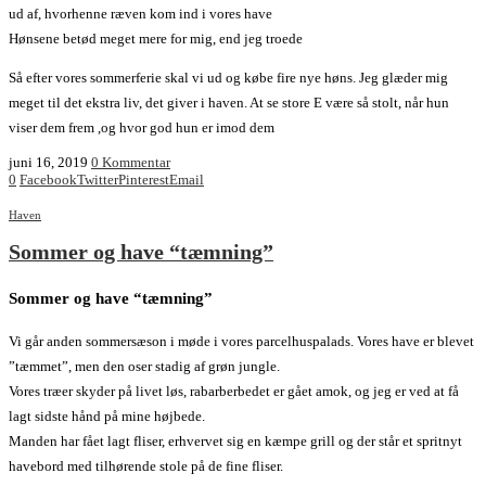
ud af, hvorhenne ræven kom ind i vores have
Hønsene betød meget mere for mig, end jeg troede
Så efter vores sommerferie skal vi ud og købe fire nye høns. Jeg glæder mig
meget til det ekstra liv, det giver i haven. At se store E være så stolt, når hun
viser dem frem ,og hvor god hun er imod dem
juni 16, 2019
0 Kommentar
0
Facebook
Twitter
Pinterest
Email
Haven
Sommer og have “tæmning”
Sommer og have “tæmning”
Vi går anden sommersæson i møde i vores parcelhuspalads. Vores have er blevet
”tæmmet”, men den oser stadig af grøn jungle.
Vores træer skyder på livet løs, rabarberbedet er gået amok, og jeg er ved at få
lagt sidste hånd på mine højbede.
Manden har fået lagt fliser, erhvervet sig en kæmpe grill og der står et spritnyt
havebord med tilhørende stole på de fine fliser.