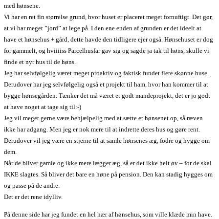
med hønsene.
Vi har en ret fin størrelse grund, hvor huset er placeret meget fornuftigt. Det gør,
at vi har meget ”jord” at lege på. I den ene enden af grunden er det ideelt at
have et hønsehus + gård, dette havde den tidligere ejer også. Hønsehuset er dog
for gammelt, og hviiiiss Parcelhusfar gav sig og sagde ja tak til høns, skulle vi
finde et nyt hus til de høns.
Jeg har selvfølgelig været meget proaktiv og faktisk fundet flere skønne huse.
Derudover har jeg selvfølgelig også et projekt til ham, hvor han kommer til at
bygge hønsegården. Tænker det må været et godt mandeprojekt, det er jo godt
at have noget at tage sig til:-)
Jeg vil meget gerne være behjælpelig med at sætte et hønsenet op, så ræven
ikke har adgang. Men jeg er nok mere til at indrette deres hus og gøre rent.
Derudover vil jeg være en stjerne til at samle hønsenes æg, fodre og hygge om
dem.
Når de bliver gamle og ikke mere lægger æg, så er det ikke helt øv – for de skal
IKKE slagtes. Så bliver det bare en høne på pension. Den kan stadig hygges om
og passe på de andre.
Det er det rene idylliv.
På denne side har jeg fundet en hel hær af hønsehus, som ville klæde min have.