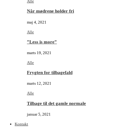
Alle
Når mødrene holder fri
maj 4, 2021
Alle
”Less is more”
marts 19, 2021
Alle
Frygten for tilbagefald
marts 12, 2021
Alle
Tilbage til det gamle normale
januar 5, 2021
Kontakt