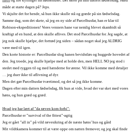
høns
og fire kyllinger fra hønsehuset. Det skete på min datters fødselsdag. Hård
måde at starte dagen på? Jeps.
Vi skjulte det for hende, så hun ikke skulle stå og græde på sin fødselsdag.
Samme dag, som det skete, så jeg en ny side af Parcelhusfar, han er klar til
Robison-ekspeditionen! Vores venners hane var nemlig blevet skambidt så
kraftigt af en hund, at den skulle aflives. Det stod Parcelhusfar for. Jeg sagde, at
jeg nok skulle hjælpe, det fortrød jeg siden – sådan noget skal jeg ALDRIG
være med til igen.
Den korte historie er: Parcelhusfar slog hanen bevidstløs og huggede hovedet af
den. Jeg troede, jeg skulle hjælpe med at holde den, men HELL NO jeg stod i
stedet med ryggen til og med hænderne for ørene. Vil ikke komme med detaljer
… jeg duer ikke til aflivning af dyr.
Men det gør Parcelhusfar tværtimod, og det så jeg ikke komme.
Dagen efter min datters fødselsdag, fik hun at vide, hvad der var sket med vores
høns, og hun græd og græd.
Hvad jeg har lært af ”da ræven kom forbi”:
Parcelhusfar er ”survival of the fittest”-agtig
Jeg er gået ”all in” på vild rævesikring af de næste høns’ hus og gård
Mit vildtkamera kommer til at være oppe om natten fremover, og jeg skal finde