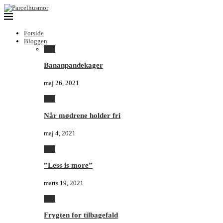
Forside
Bloggen
Alle
Bananpandekager
maj 26, 2021
Alle
Når mødrene holder fri
maj 4, 2021
Alle
”Less is more”
marts 19, 2021
Alle
Frygten for tilbagefald