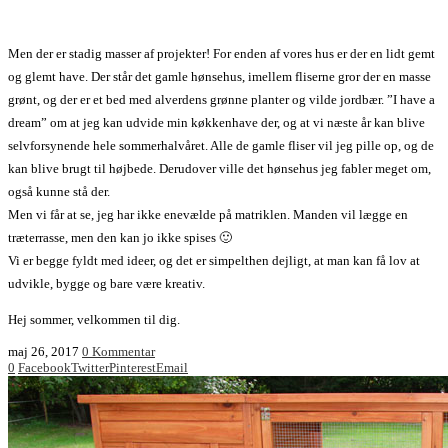
Men der er stadig masser af projekter! For enden af vores hus er der en lidt gemt
og glemt have. Der står det gamle hønsehus, imellem fliserne gror der en masse
grønt, og der er et bed med alverdens grønne planter og vilde jordbær. ”I have a
dream” om at jeg kan udvide min køkkenhave der, og at vi næste år kan blive
selvforsynende hele sommerhalvåret. Alle de gamle fliser vil jeg pille op, og de
kan blive brugt til højbede. Derudover ville det hønsehus jeg fabler meget om,
også kunne stå der.
Men vi får at se, jeg har ikke enevælde på matriklen. Manden vil lægge en
træterrasse, men den kan jo ikke spises 🙂
Vi er begge fyldt med ideer, og det er simpelthen dejligt, at man kan få lov at
udvikle, bygge og bare være kreativ.
Hej sommer, velkommen til dig.
maj 26, 2017
0 Kommentar
0
Facebook
Twitter
Pinterest
Email