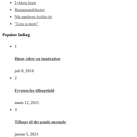
Lykken brast
Bananpandekager
Når mødrene holder fri
”Less is more”
Populær Indlæg
1
Høste, ideer og inspiration
juli 8, 2016
2
Frygten for tilbagefald
marts 12, 2021
3
Tilbage til det gamle normale
januar 5, 2021