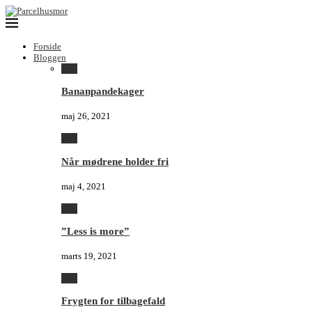
Forside
Bloggen
Alle
Bananpandekager
maj 26, 2021
Alle
Når mødrene holder fri
maj 4, 2021
Alle
”Less is more”
marts 19, 2021
Alle
Frygten for tilbagefald