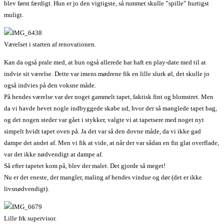
blev først færdigt. Hun er jo den vigtigste, så rummet skulle ”spille” hurtigst
muligt.
Værelset i starten af renovationen.
Kan da også prale med, at hun også allerede har haft en play-date med til at
indvie sit værelse. Dette var imens mødrene fik en lille slurk øl, det skulle jo
også indvies på den voksne måde.
På hendes værelse var der noget gammelt tapet, faktisk fint og blomstret. Men
da vi havde hevet nogle indbyggede skabe ud, hvor der så manglede tapet bag,
og det nogen steder var gået i stykker, valgte vi at tapetsere med noget nyt
simpelt hvidt tapet oven på. Ja det var så den dovne måde, da vi ikke gad
dampe det andet af. Men vi fik at vide, at når der var sådan en fin glat overflade,
var det ikke nødvendigt at dampe af.
Så efter tapetet kom på, blev der malet. Det gjorde så meget!
Nu er det eneste, der mangler, maling af hendes vindue og dør (det er ikke
livsnødvendigt).
Lille frk supervisor.