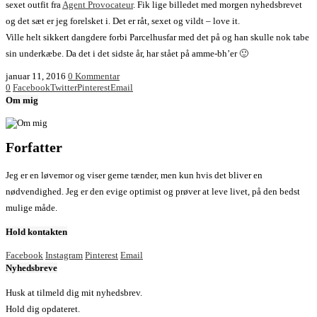
sexet outfit fra
Agent Provocateur
. Fik lige billedet med morgen nyhedsbrevet
og det sæt er jeg forelsket i. Det er råt, sexet og vildt – love it.
Ville helt sikkert dangdere forbi Parcelhusfar med det på og han skulle nok tabe
sin underkæbe. Da det i det sidste år, har stået på amme-bh’er 🙂
januar 11, 2016
0 Kommentar
0
Facebook
Twitter
Pinterest
Email
Om mig
Forfatter
Jeg er en løvemor og viser gerne tænder, men kun hvis det bliver en
nødvendighed. Jeg er den evige optimist og prøver at leve livet, på den bedst
mulige måde.
Hold kontakten
Facebook
Instagram
Pinterest
Email
Nyhedsbreve
Husk at tilmeld dig mit nyhedsbrev.
Hold dig opdateret.