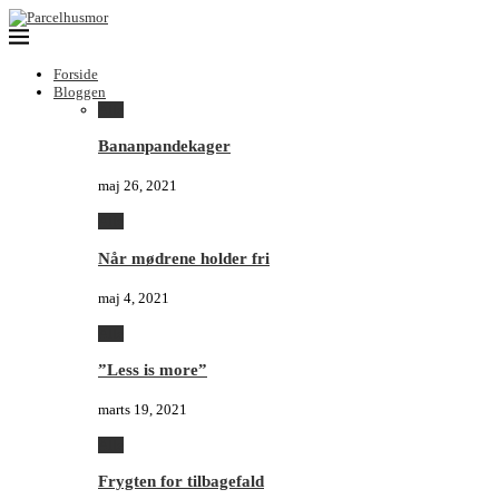
Forside
Bloggen
Alle
Bananpandekager
maj 26, 2021
Alle
Når mødrene holder fri
maj 4, 2021
Alle
”Less is more”
marts 19, 2021
Alle
Frygten for tilbagefald