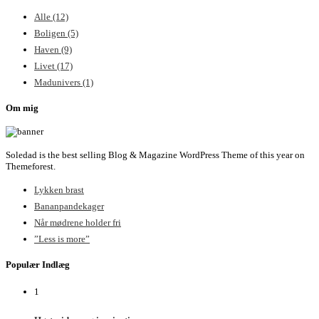
Alle
(12)
Boligen
(5)
Haven
(9)
Livet
(17)
Madunivers
(1)
Om mig
Soledad is the best selling Blog & Magazine WordPress Theme of this year on
Themeforest.
Lykken brast
Bananpandekager
Når mødrene holder fri
”Less is more”
Populær Indlæg
1