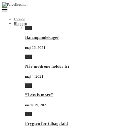
Forside
Bloggen
Alle
Bananpandekager
maj 26, 2021
Alle
Når mødrene holder fri
maj 4, 2021
Alle
”Less is more”
marts 19, 2021
Alle
Frygten for tilbagefald