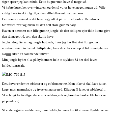
siger, spiser jeg kaninføde. Dette bugner min have så meget af.
Vi købte huset henover vinteren, og der så vores have meget nøgen ud. Ville
aldrig have tænkt mig til, at den ville blive mit madkammer.
Den seneste måned er det bare begyndt at pible op af jorden. Derudover
blomstrer træer og buske til den helt store guldmedalje.
Haven er nærmest min lille grønne jungle, da den tidligere ejer ikke kunne give
den så meget tid, som den skulle have.
Jeg har dog fået anlagt nogle højbede, hvor jeg har fået sået lidt godter. I
udestuen står min hær af chiliplanter, hvor de er bakket op af lidt tomatplanter.
Nøjjjjj sikke en sommer det bliver.
Min jungle byder bl.a. på hyldetræer, hele to stykker. Så der skal laves
hyldeblomstsaft.
Derudover er der tre æbletræer og et blommetræ. Mon ikke vi skal lave juice,
kage, mos, marmelade og fryse en masse ned. Eller/og få lavet et æblehotel …
Vi er langt fra færdige, der er stikkelsbær, sol- og brombærbuske. Får helt sved
på panden:-)
Så er der også to nøddetræer, hvor heldig har man lov til at være. Nødderne kan