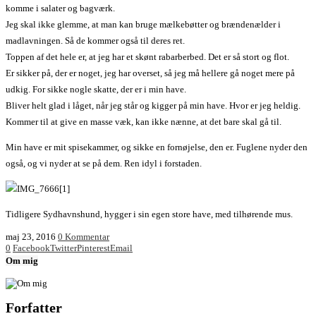
komme i salater og bagværk.
Jeg skal ikke glemme, at man kan bruge mælkebøtter og brændenælder i
madlavningen. Så de kommer også til deres ret.
Toppen af det hele er, at jeg har et skønt rabarberbed. Det er så stort og flot.
Er sikker på, der er noget, jeg har overset, så jeg må hellere gå noget mere på
udkig. For sikke nogle skatte, der er i min have.
Bliver helt glad i låget, når jeg står og kigger på min have. Hvor er jeg heldig.
Kommer til at give en masse væk, kan ikke nænne, at det bare skal gå til.
Min have er mit spisekammer, og sikke en fornøjelse, den er. Fuglene nyder den
også, og vi nyder at se på dem. Ren idyl i forstaden.
Tidligere Sydhavnshund, hygger i sin egen store have, med tilhørende mus.
maj 23, 2016
0 Kommentar
0
Facebook
Twitter
Pinterest
Email
Om mig
Forfatter