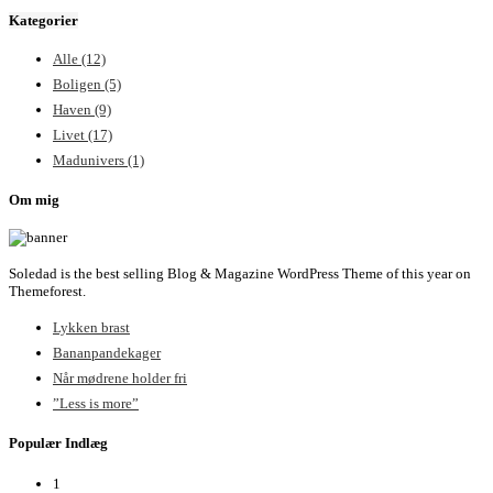
Kategorier
Alle
(12)
Boligen
(5)
Haven
(9)
Livet
(17)
Madunivers
(1)
Om mig
Soledad is the best selling Blog & Magazine WordPress Theme of this year on
Themeforest.
Lykken brast
Bananpandekager
Når mødrene holder fri
”Less is more”
Populær Indlæg
1