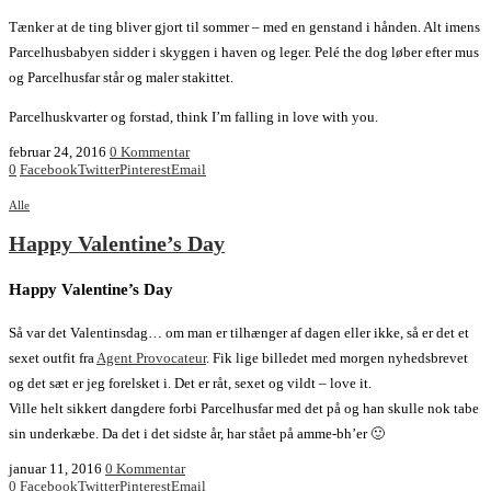
Tænker at de ting bliver gjort til sommer – med en genstand i hånden. Alt imens
Parcelhusbabyen sidder i skyggen i haven og leger. Pelé the dog løber efter mus
og Parcelhusfar står og maler stakittet.
Parcelhuskvarter og forstad, think I’m falling in love with you.
februar 24, 2016
0 Kommentar
0
Facebook
Twitter
Pinterest
Email
Alle
Happy Valentine’s Day
Happy Valentine’s Day
Så var det Valentinsdag… om man er tilhænger af dagen eller ikke, så er det et
sexet outfit fra
Agent Provocateur
. Fik lige billedet med morgen nyhedsbrevet
og det sæt er jeg forelsket i. Det er råt, sexet og vildt – love it.
Ville helt sikkert dangdere forbi Parcelhusfar med det på og han skulle nok tabe
sin underkæbe. Da det i det sidste år, har stået på amme-bh’er 🙂
januar 11, 2016
0 Kommentar
0
Facebook
Twitter
Pinterest
Email