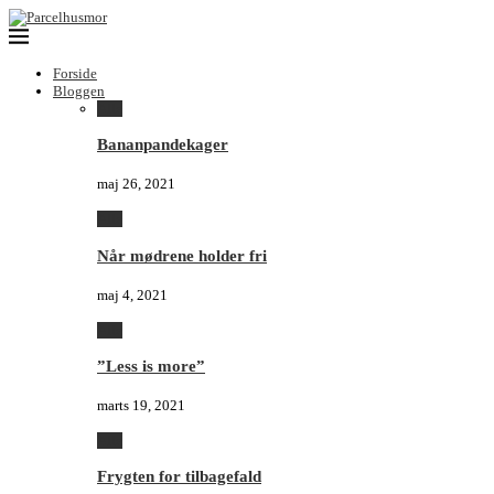
Forside
Bloggen
Alle
Bananpandekager
maj 26, 2021
Alle
Når mødrene holder fri
maj 4, 2021
Alle
”Less is more”
marts 19, 2021
Alle
Frygten for tilbagefald