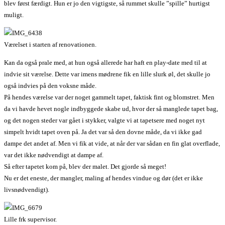
blev først færdigt. Hun er jo den vigtigste, så rummet skulle ”spille” hurtigst
muligt.
Værelset i starten af renovationen.
Kan da også prale med, at hun også allerede har haft en play-date med til at
indvie sit værelse. Dette var imens mødrene fik en lille slurk øl, det skulle jo
også indvies på den voksne måde.
På hendes værelse var der noget gammelt tapet, faktisk fint og blomstret. Men
da vi havde hevet nogle indbyggede skabe ud, hvor der så manglede tapet bag,
og det nogen steder var gået i stykker, valgte vi at tapetsere med noget nyt
simpelt hvidt tapet oven på. Ja det var så den dovne måde, da vi ikke gad
dampe det andet af. Men vi fik at vide, at når der var sådan en fin glat overflade,
var det ikke nødvendigt at dampe af.
Så efter tapetet kom på, blev der malet. Det gjorde så meget!
Nu er det eneste, der mangler, maling af hendes vindue og dør (det er ikke
livsnødvendigt).
Lille frk supervisor.