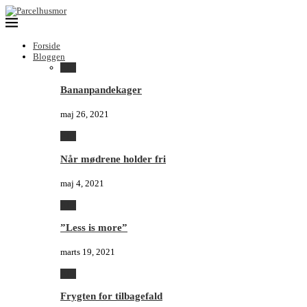
Forside
Bloggen
Alle
Bananpandekager
maj 26, 2021
Alle
Når mødrene holder fri
maj 4, 2021
Alle
”Less is more”
marts 19, 2021
Alle
Frygten for tilbagefald