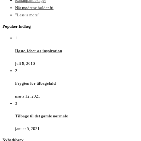
Bananpandekager
Når mødrene holder fri
”Less is more”
Populær Indlæg
1
Høste, ideer og inspiration
juli 8, 2016
2
Frygten for tilbagefald
marts 12, 2021
3
Tilbage til det gamle normale
januar 5, 2021
Nyhedsbrev