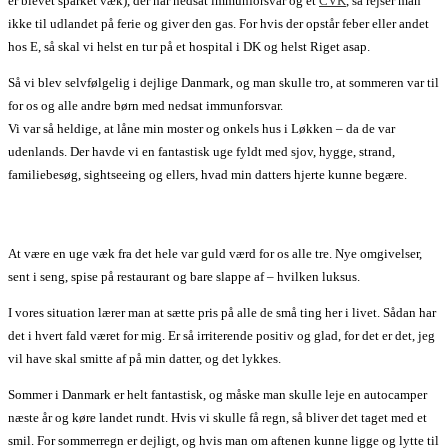
er blevet sparket væk), der har nedsat immunforsvar og et
CVK
, så rejser man
ikke til udlandet på ferie og giver den gas. For hvis der opstår feber eller andet
hos E, så skal vi helst en tur på et hospital i DK og helst Riget asap.
Så vi blev selvfølgelig i dejlige Danmark, og man skulle tro, at sommeren var til
for os og alle andre børn med nedsat immunforsvar.
Vi var så heldige, at låne min moster og onkels hus i Løkken – da de var
udenlands. Der havde vi en fantastisk uge fyldt med sjov, hygge, strand,
familiebesøg, sightseeing og ellers, hvad min datters hjerte kunne begære.
At være en uge væk fra det hele var guld værd for os alle tre. Nye omgivelser,
sent i seng, spise på restaurant og bare slappe af – hvilken luksus.
I vores situation lærer man at sætte pris på alle de små ting her i livet. Sådan har
det i hvert fald været for mig. Er så irriterende positiv og glad, for det er det, jeg
vil have skal smitte af på min datter, og det lykkes.
Sommer i Danmark er helt fantastisk, og måske man skulle leje en autocamper
næste år og køre landet rundt. Hvis vi skulle få regn, så bliver det taget med et
smil. For sommerregn er dejligt, og hvis man om aftenen kunne ligge og lytte til