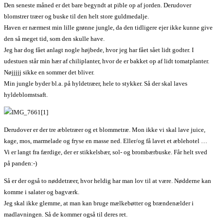
Den seneste måned er det bare begyndt at pible op af jorden. Derudover
blomstrer træer og buske til den helt store guldmedalje.
Haven er nærmest min lille grønne jungle, da den tidligere ejer ikke kunne give
den så meget tid, som den skulle have.
Jeg har dog fået anlagt nogle højbede, hvor jeg har fået sået lidt godter. I
udestuen står min hær af chiliplanter, hvor de er bakket op af lidt tomatplanter.
Nøjjjjj sikke en sommer det bliver.
Min jungle byder bl.a. på hyldetræer, hele to stykker. Så der skal laves
hyldeblomstsaft.
Derudover er der tre æbletræer og et blommetræ. Mon ikke vi skal lave juice,
kage, mos, marmelade og fryse en masse ned. Eller/og få lavet et æblehotel …
Vi er langt fra færdige, der er stikkelsbær, sol- og brombærbuske. Får helt sved
på panden:-)
Så er der også to nøddetræer, hvor heldig har man lov til at være. Nødderne kan
komme i salater og bagværk.
Jeg skal ikke glemme, at man kan bruge mælkebøtter og brændenælder i
madlavningen. Så de kommer også til deres ret.