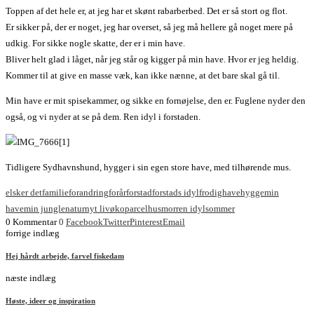
Toppen af det hele er, at jeg har et skønt rabarberbed. Det er så stort og flot.
Er sikker på, der er noget, jeg har overset, så jeg må hellere gå noget mere på
udkig. For sikke nogle skatte, der er i min have.
Bliver helt glad i låget, når jeg står og kigger på min have. Hvor er jeg heldig.
Kommer til at give en masse væk, kan ikke nænne, at det bare skal gå til.
Min have er mit spisekammer, og sikke en fornøjelse, den er. Fuglene nyder den
også, og vi nyder at se på dem. Ren idyl i forstaden.
Tidligere Sydhavnshund, hygger i sin egen store have, med tilhørende mus.
elsker det
familie
forandring
forår
forstad
forstads idyl
frodig
have
hygge
min
have
min jungle
natur
nyt liv
øko
parcelhusmor
ren idyl
sommer
0 Kommentar
0
Facebook
Twitter
Pinterest
Email
forrige indlæg
Hej hårdt arbejde, farvel fiskedam
næste indlæg
Høste, ideer og inspiration