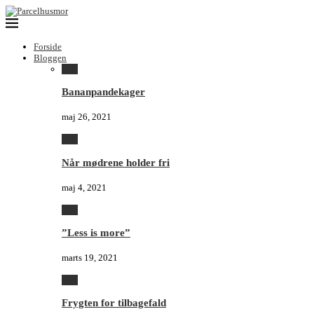
Forside
Bloggen
Alle
Bananpandekager
maj 26, 2021
Alle
Når mødrene holder fri
maj 4, 2021
Alle
”Less is more”
marts 19, 2021
Alle
Frygten for tilbagefald