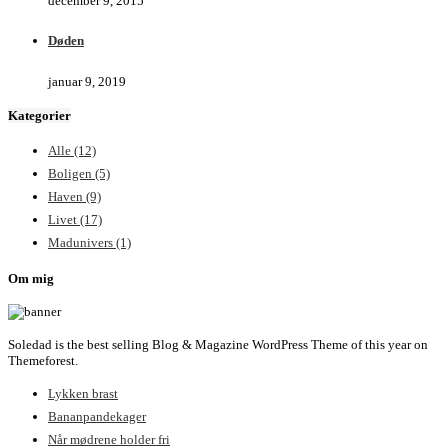
december 9, 2015
Døden
januar 9, 2019
Kategorier
Alle
(12)
Boligen
(5)
Haven
(9)
Livet
(17)
Madunivers
(1)
Om mig
Soledad is the best selling Blog & Magazine WordPress Theme of this year on
Themeforest.
Lykken brast
Bananpandekager
Når mødrene holder fri